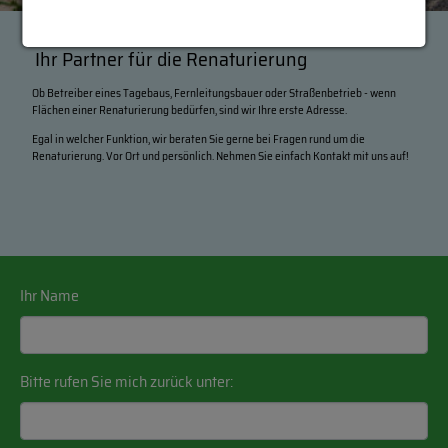
Ihr Partner für die Renaturierung
Ob Betreiber eines Tagebaus, Fernleitungsbauer oder Straßenbetrieb - wenn
Flächen einer Renaturierung bedürfen, sind wir Ihre erste Adresse.
Egal in welcher Funktion, wir beraten Sie gerne bei Fragen rund um die
Renaturierung. Vor Ort und persönlich. Nehmen Sie einfach Kontakt mit uns auf!
Ihr Name
Bitte rufen Sie mich zurück unter: