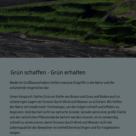
Grün schaffen - Grün erhalten
Moderne Großbauvorhaben stellen massive Eingriffe in die Natur und die
schützende Vegetation dar.
Unser Anspruch: Sattes Grün an Stelle von Braun und Grau und Böden auch in
schwierigen Lagen vor Erosion durch Wind und Wasser zu schützen. Wir helfen
der Natur mit modernster Technologie, um die Folgen schnell und effektiv zu
begrünen. Und das hat nicht nur optische Gründe. Gerade wenn eine große Fläche
von der natürlichen Pflanzendecke befreit werden musste, ist es notwendig,
schnell zu renaturieren, damit Erosion durch Wind und Wasser nicht die
Lebensqualität der Bewohner im Umfeld beinträchtigen und für Folgekosten
sorgen.
Hier geht es zum Download unserer Flyer.